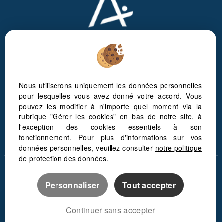
Réseau Immobilier National d'Agents Expérimentés
Nous utiliserons uniquement les données personnelles
NOUS ÉCRIRE
pour lesquelles vous avez donné votre accord. Vous
pouvez les modifier à n'importe quel moment via la
SUIVEZ-NOUS !
rubrique "Gérer les cookies" en bas de notre site, à
l'exception des cookies essentiels à son
fonctionnement. Pour plus d'informations sur vos
données personnelles, veuillez consulter
notre politique
de protection des données
.
Mentions Légales
Politique de protection des données
Personnaliser
Tout accepter
Gérer les cookies
Notre barème d'honoraires
Continuer sans accepter
Accès Propriétaire