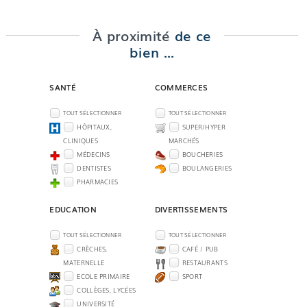
À proximité
de ce
bien ...
SANTÉ
COMMERCES
TOUT SÉLECTIONNER
TOUT SÉLECTIONNER
HÔPITAUX,
SUPER/HYPER
CLINIQUES
MARCHÉS
MÉDECINS
BOUCHERIES
DENTISTES
BOULANGERIES
PHARMACIES
EDUCATION
DIVERTISSEMENTS
TOUT SÉLECTIONNER
TOUT SÉLECTIONNER
CRÈCHES,
CAFÉ / PUB
MATERNELLE
RESTAURANTS
ECOLE PRIMAIRE
SPORT
COLLÈGES, LYCÉES
UNIVERSITÉ