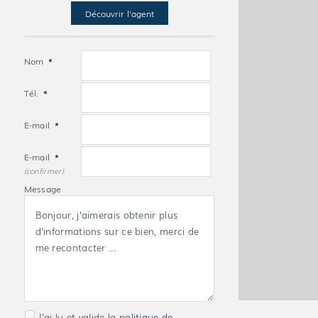
Découvrir l'agent
Nom
*
Tél.
*
E-mail
*
E-mail
*
(confirmer)
Message
J'ai lu et valide la
politique de