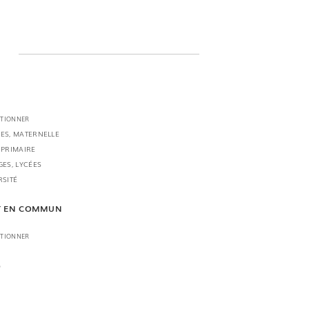
CTIONNER
ES, MATERNELLE
 PRIMAIRE
GES, LYCÉES
RSITÉ
T EN COMMUN
CTIONNER
O