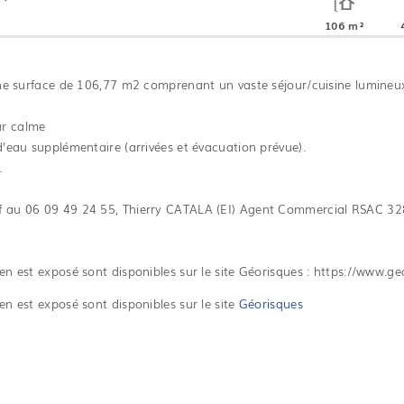
106 m²
ne surface de 106,77 m2 comprenant un vaste séjour/cuisine lumineux 
ur calme
 d'eau supplémentaire (arrivées et évacuation prévue).
.
if au 06 09 49 24 55, Thierry CATALA (EI) Agent Commercial RSAC 328
en est exposé sont disponibles sur le site Géorisques : https://www.ge
en est exposé sont disponibles sur le site
Géorisques