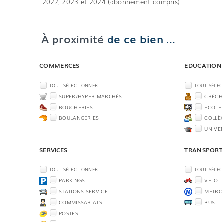
2022, 2023 et 2024 (abonnement compris)
À proximité
de ce bien ...
COMMERCES
EDUCATION
TOUT SÉLECTIONNER
TOUT SÉLE
SUPER/HYPER MARCHÉS
CRÈCH
BOUCHERIES
ECOLE
BOULANGERIES
COLLÈ
UNIVE
SERVICES
TRANSPOR
TOUT SÉLECTIONNER
TOUT SÉLE
PARKINGS
VÉLO
STATIONS SERVICE
MÉTR
COMMISSARIATS
BUS
POSTES