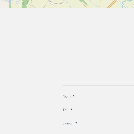
Nom
*
Tél.
*
E-mail
*