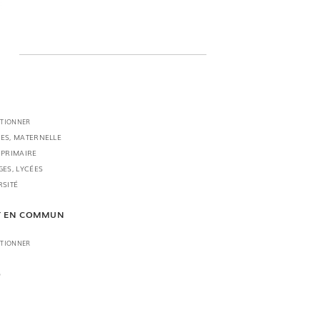
CTIONNER
ES, MATERNELLE
 PRIMAIRE
GES, LYCÉES
RSITÉ
T EN COMMUN
CTIONNER
O