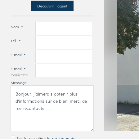
Découvrir l'agent
Nom
*
Tél.
*
E-mail
*
E-mail
*
(confirmer)
Message
J'ai lu et valide la
politique de