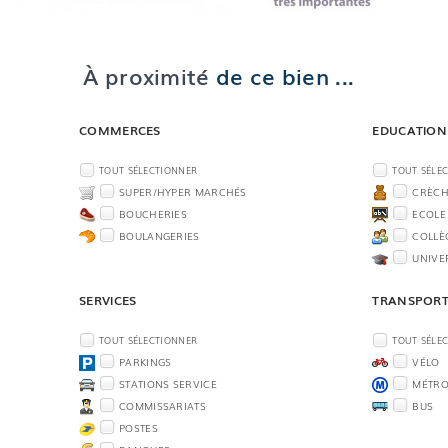
À proximité
de ce bien ...
COMMERCES
EDUCATION
TOUT SÉLECTIONNER
TOUT SÉLE
SUPER/HYPER MARCHÉS
CRÈCH
BOUCHERIES
ECOLE
BOULANGERIES
COLLÈ
UNIVE
SERVICES
TRANSPOR
TOUT SÉLECTIONNER
TOUT SÉLE
PARKINGS
VÉLO
STATIONS SERVICE
MÉTR
COMMISSARIATS
BUS
POSTES