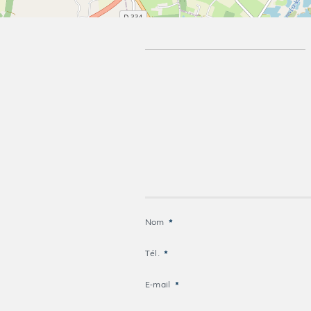
Nom
*
Tél.
*
E-mail
*