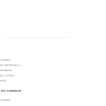
CTIONNER
ES, MATERNELLE
 PRIMAIRE
GES, LYCÉES
RSITÉ
T EN COMMUN
CTIONNER