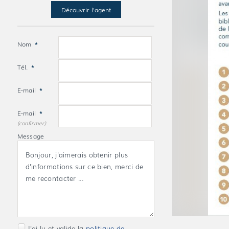
Découvrir l'agent
Nom
*
Tél.
*
E-mail
*
E-mail
*
(confirmer)
Message
J'ai lu et valide la
politique de