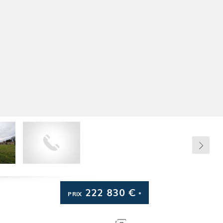
222 830 €
PRIX
*