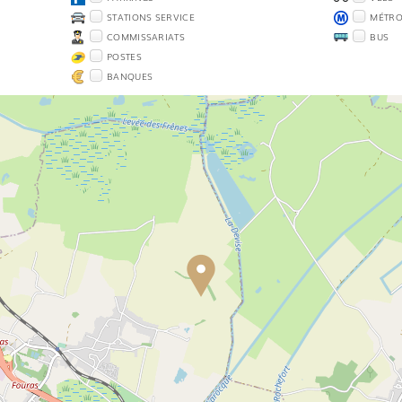
STATIONS SERVICE
MÉTR
COMMISSARIATS
BUS
POSTES
BANQUES