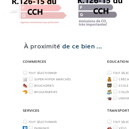
À proximité
de ce bien ...
COMMERCES
EDUCATION
TOUT SÉLECTIONNER
TOUT SÉLE
SUPER/HYPER MARCHÉS
CRÈCH
BOUCHERIES
ECOLE
BOULANGERIES
COLLÈ
UNIVE
SERVICES
TRANSPOR
TOUT SÉLECTIONNER
TOUT SÉLE
PARKINGS
VÉLO